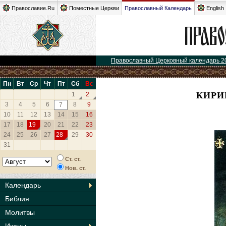
Православие.Ru
Поместные Церкви
Православный Календарь
English
Православный Церковный календарь 2
Пн
Вт
Ср
Чт
Пт
Сб
Вс
КИРИ
1
2
3
4
5
6
8
9
7
10
11
12
13
14
15
16
17
18
19
20
21
22
23
24
25
26
27
28
29
30
31
Ст. ст.
Нов. ст.
Календарь
Библия
Молитвы