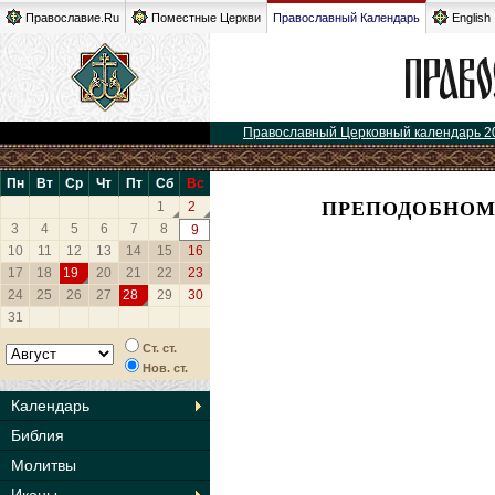
Православие.Ru
Поместные Церкви
Православный Календарь
English
Православный Церковный календарь 2
Пн
Вт
Ср
Чт
Пт
Сб
Вс
ПРЕПОДОБНОМ
1
2
3
4
5
6
7
8
9
10
11
12
13
14
15
16
17
18
19
20
21
22
23
24
25
26
27
28
29
30
31
Ст. ст.
Нов. ст.
Календарь
Библия
Молитвы