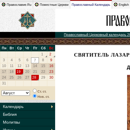
Православие.Ru
Поместные Церкви
Православный Календарь
English
Православный Церковный календарь 2
Пн
Вт
Ср
Чт
Пт
Сб
Вс
СВЯТИТЕЛЬ ЛАЗА
1
2
3
4
5
6
8
9
7
10
11
12
13
14
15
16
Д
17
18
19
20
21
22
23
24
25
26
27
28
29
30
31
Ст. ст.
Нов. ст.
Календарь
Библия
Молитвы