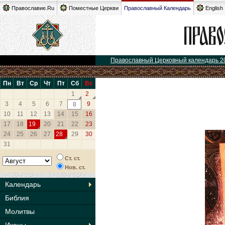
Православие.Ru
Поместные Церкви
Православный Календарь
English
Православный Церковный календарь 2
Пн
Вт
Ср
Чт
Пт
Сб
Вс
1
2
3
4
5
6
7
9
8
10
11
12
13
14
15
16
17
18
19
20
21
22
23
24
25
26
27
28
29
30
31
Ст. ст.
Нов. ст.
Календарь
Библия
Молитвы