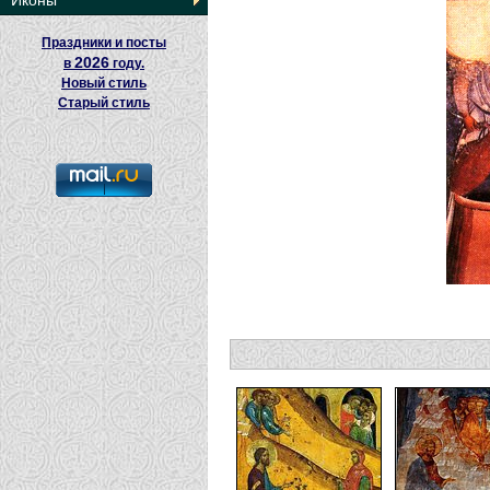
Иконы
Праздники и посты
2026
в
году.
Новый стиль
Старый стиль