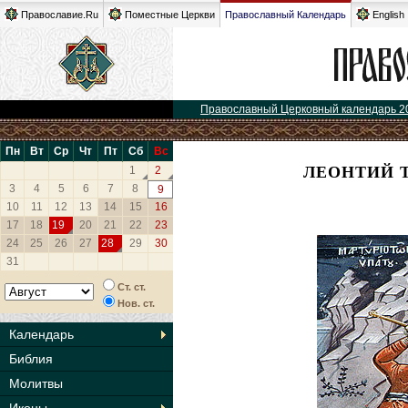
Православие.Ru
Поместные Церкви
Православный Календарь
English
Православный Церковный календарь 2
Пн
Вт
Ср
Чт
Пт
Сб
Вс
ЛЕОНТИЙ 
1
2
3
4
5
6
7
8
9
10
11
12
13
14
15
16
17
18
19
20
21
22
23
24
25
26
27
28
29
30
31
Ст. ст.
Нов. ст.
Календарь
Библия
Молитвы