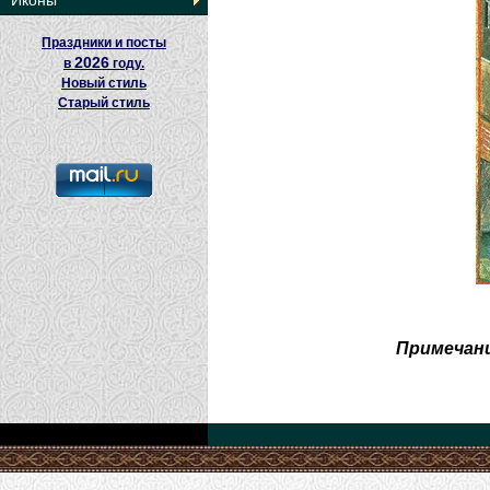
Иконы
Праздники и посты
2026
в
году.
Новый стиль
Старый стиль
Примечани