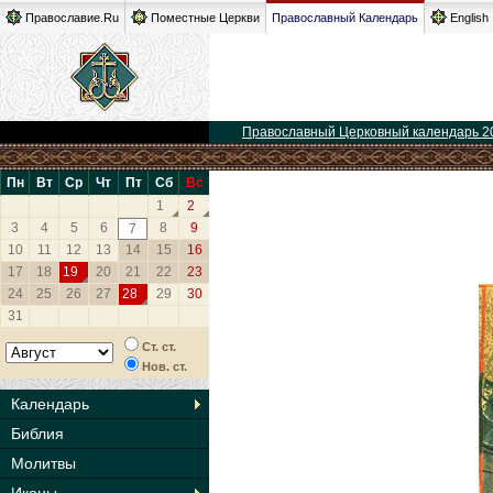
Православие.Ru
Поместные Церкви
Православный Календарь
English
Православный Церковный календарь 2
Пн
Вт
Ср
Чт
Пт
Сб
Вс
1
2
3
4
5
6
8
9
7
10
11
12
13
14
15
16
17
18
19
20
21
22
23
24
25
26
27
28
29
30
31
Ст. ст.
Нов. ст.
Календарь
Библия
Молитвы