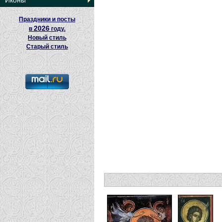
Иконы
Праздники и посты
2026
в
году.
Новый стиль
Старый стиль