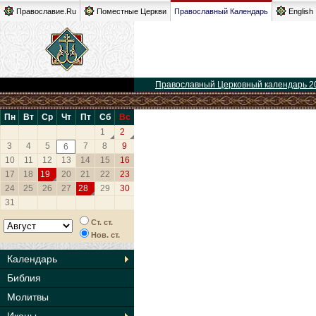
Православие.Ru
Поместные Церкви
Православный Календарь
English
Православный Церковный календарь 2
Пн
Вт
Ср
Чт
Пт
Сб
Вс
1
2
3
4
5
7
8
9
6
10
11
12
13
14
15
16
17
18
19
20
21
22
23
24
25
26
27
28
29
30
31
Ст. ст.
Нов. ст.
Календарь
Библия
Молитвы