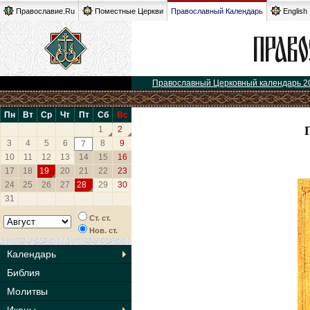
Православие.Ru
Поместные Церкви
Православный Календарь
English
Православный Церковный календарь 2
Пн
Вт
Ср
Чт
Пт
Сб
Вс
1
2
3
4
5
6
8
9
7
10
11
12
13
14
15
16
17
18
19
20
21
22
23
24
25
26
27
28
29
30
31
Ст. ст.
Нов. ст.
Календарь
Библия
Молитвы