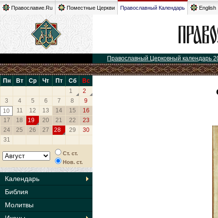
Православие.Ru
Поместные Церкви
Православный Календарь
English
Православный Церковный календарь 2
Пн
Вт
Ср
Чт
Пт
Сб
Вс
1
2
3
4
5
6
7
8
9
11
12
13
14
15
16
10
17
18
19
20
21
22
23
24
25
26
27
28
29
30
31
Ст. ст.
Нов. ст.
Календарь
Библия
Молитвы