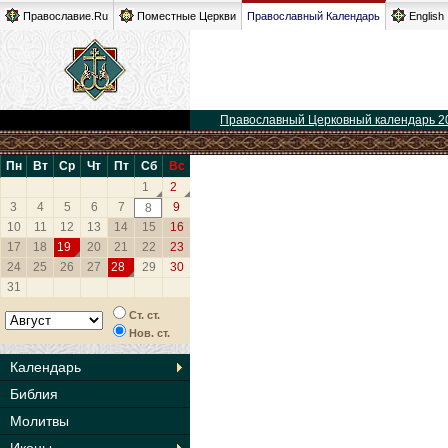
Православие.Ru
Поместные Церкви
Православный Календарь
English
Православный Церковный календарь 2
Пн
Вт
Ср
Чт
Пт
Сб
Вс
1
2
3
4
5
6
7
9
8
10
11
12
13
14
15
16
17
18
19
20
21
22
23
24
25
26
27
28
29
30
31
Ст. ст.
Нов. ст.
Календарь
Библия
Молитвы