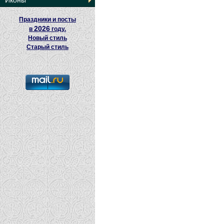
Иконы
Праздники и посты
2026
в
году.
Новый стиль
Старый стиль