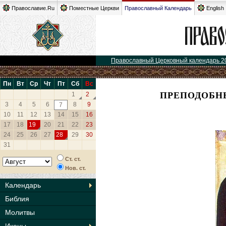
Православие.Ru
Поместные Церкви
Православный Календарь
English
Православный Церковный календарь 2
Пн
Вт
Ср
Чт
Пт
Сб
Вс
ПРЕПОДОБН
1
2
3
4
5
6
8
9
7
10
11
12
13
14
15
16
17
18
19
20
21
22
23
24
25
26
27
28
29
30
31
Ст. ст.
Нов. ст.
Календарь
Библия
Молитвы