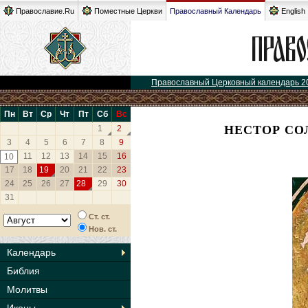
Православие.Ru
Поместные Церкви
Православный Календарь
English
Православный Церковный календарь 2
Пн
Вт
Ср
Чт
Пт
Сб
Вс
НЕСТОР СО
1
2
3
4
5
6
7
8
9
11
12
13
14
15
16
10
17
18
19
20
21
22
23
24
25
26
27
28
29
30
31
Ст. ст.
Нов. ст.
Календарь
Библия
Молитвы