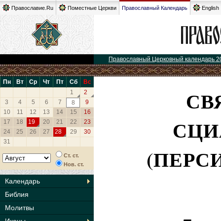
Православие.Ru
Поместные Церкви
Православный Календарь
English
Православный Церковный календарь 2
Пн
Вт
Ср
Чт
Пт
Сб
Вс
СВ
1
2
3
4
5
6
7
9
8
10
11
12
13
14
15
16
СЦИ
17
18
19
20
21
22
23
24
25
26
27
28
29
30
31
(ПЕРС
Ст. ст.
Нов. ст.
Календарь
Библия
Молитвы