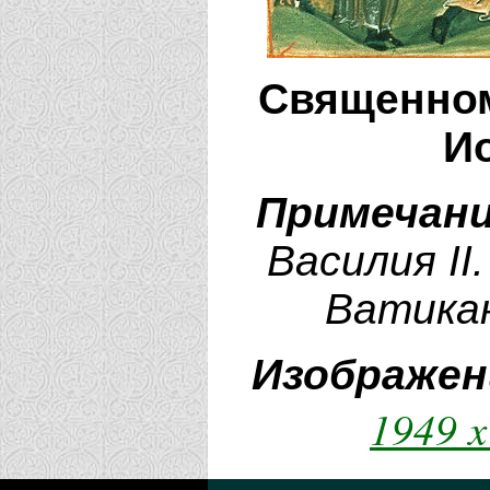
Священном
Ио
Примечани
Василия II
Ватикан
Изображен
1949 