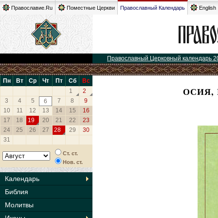
Православие.Ru
Поместные Церкви
Православный Календарь
English
Православный Церковный календарь 2
Пн
Вт
Ср
Чт
Пт
Сб
Вс
ОСИЯ,
1
2
3
4
5
7
8
9
6
10
11
12
13
14
15
16
17
18
19
20
21
22
23
24
25
26
27
28
29
30
31
Ст. ст.
Нов. ст.
Календарь
Библия
Молитвы