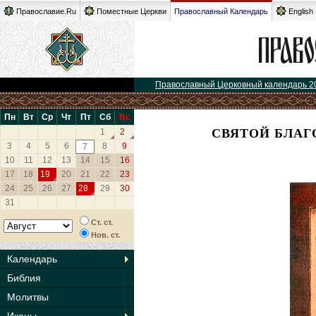
Православие.Ru
Поместные Церкви
Православный Календарь
English
Православный Церковный календарь 2
Пн
Вт
Ср
Чт
Пт
Сб
Вс
СВЯТОЙ БЛАГ
1
2
3
4
5
6
8
9
7
10
11
12
13
14
15
16
17
18
19
20
21
22
23
24
25
26
27
28
29
30
31
Ст. ст.
Нов. ст.
Календарь
Библия
Молитвы