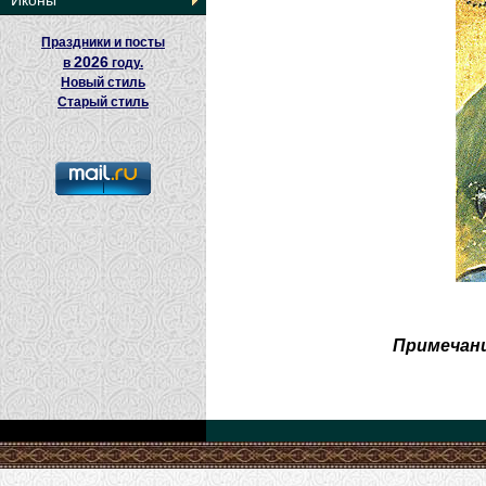
Иконы
Праздники и посты
2026
в
году.
Новый стиль
Старый стиль
Примечани