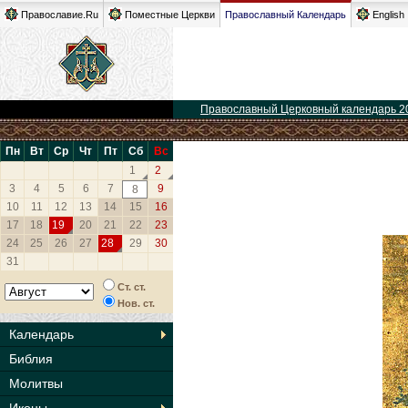
Православие.Ru
Поместные Церкви
Православный Календарь
English
Православный Церковный календарь 2
Пн
Вт
Ср
Чт
Пт
Сб
Вс
1
2
3
4
5
6
7
9
8
10
11
12
13
14
15
16
17
18
19
20
21
22
23
24
25
26
27
28
29
30
31
Ст. ст.
Нов. ст.
Календарь
Библия
Молитвы