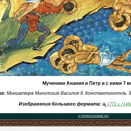
Мученики Анания и Петр и с ними 7 
е:
Миниатюра Минология Василия II. Константинополь. 9
1772 x 114
Изображения большего формата:
© ПРАВОСЛАВИЕ.RU