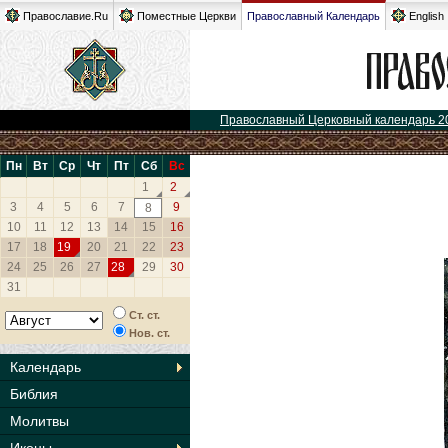
Православие.Ru
Поместные Церкви
Православный Календарь
English
Православный Церковный календарь 2
Пн
Вт
Ср
Чт
Пт
Сб
Вс
1
2
3
4
5
6
7
9
8
10
11
12
13
14
15
16
17
18
19
20
21
22
23
24
25
26
27
28
29
30
31
Ст. ст.
Нов. ст.
Календарь
Библия
Молитвы