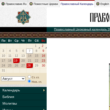
Православие.Ru
Поместные Церкви
Православный Календарь
English
Православный Церковный календарь 2
Пн
Вт
Ср
Чт
Пт
Сб
Вс
1
2
3
4
5
6
8
9
7
10
11
12
13
14
15
16
17
18
19
20
21
22
23
24
25
26
27
28
29
30
31
Ст. ст.
Нов. ст.
Календарь
Библия
Молитвы