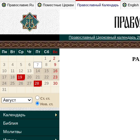
Православие.Ru
Поместные Церкви
Православный Календарь
English
Православный Церковный календарь 2
Пн
Вт
Ср
Чт
Пт
Сб
Вс
Р
1
2
3
4
5
6
8
9
7
10
11
12
13
14
15
16
17
18
19
20
21
22
23
24
25
26
27
28
29
30
31
Ст. ст.
Нов. ст.
Календарь
Библия
Молитвы