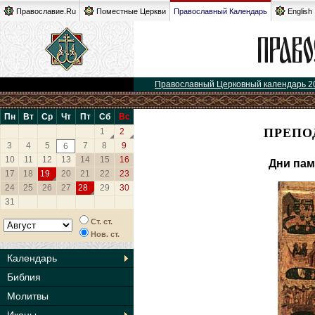
Православие.Ru
Поместные Церкви
Православный Календарь
English
Православный Церковный календарь 2
Пн
Вт
Ср
Чт
Пт
Сб
Вс
ПРЕПО
1
2
3
4
5
7
8
9
6
10
11
12
13
14
15
16
Дни пам
17
18
19
20
21
22
23
24
25
26
27
28
29
30
31
Ст. ст.
Нов. ст.
Календарь
Библия
Молитвы