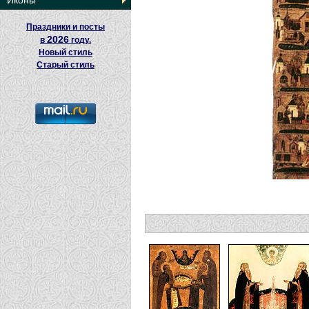
Иконы
Праздники и посты
2026
в
году.
Новый стиль
Старый стиль