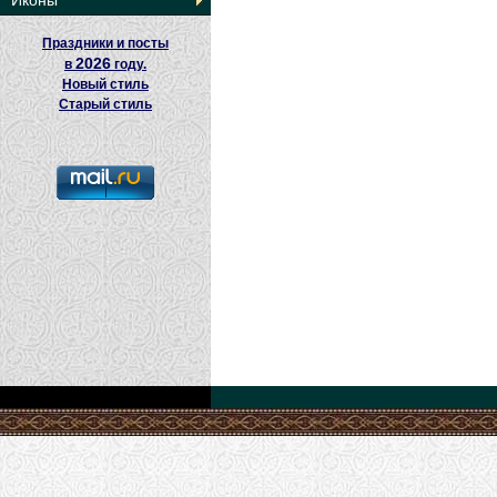
Иконы
Праздники и посты
2026
в
году.
Новый стиль
Старый стиль