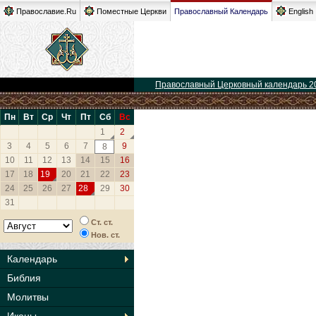
Православие.Ru
Поместные Церкви
Православный Календарь
English
Православный Церковный календарь 2
Пн
Вт
Ср
Чт
Пт
Сб
Вс
1
2
3
4
5
6
7
9
8
10
11
12
13
14
15
16
17
18
19
20
21
22
23
24
25
26
27
28
29
30
31
Ст. ст.
Нов. ст.
Календарь
Библия
Молитвы