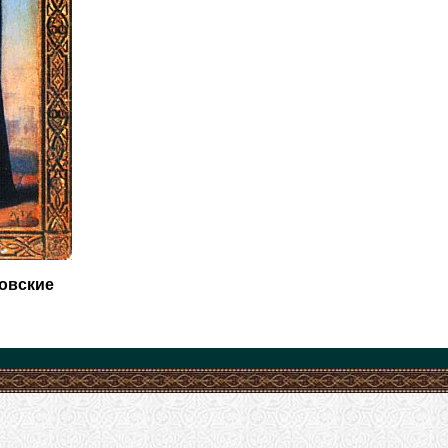
овские
.