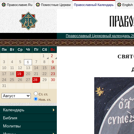
Православие.Ru
Поместные Церкви
Православный Календарь
English
Православный Церковный календарь 2
Пн
Вт
Ср
Чт
Пт
Сб
Вс
СВЯТ
1
2
3
4
5
7
8
9
6
10
11
12
13
14
15
16
17
18
19
20
21
22
23
24
25
26
27
28
29
30
31
Ст. ст.
Нов. ст.
Календарь
Библия
Молитвы