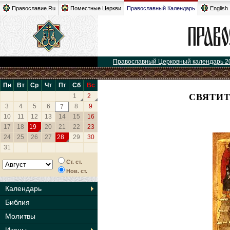
Православие.Ru
Поместные Церкви
Православный Календарь
English
Православный Церковный календарь 2
Пн
Вт
Ср
Чт
Пт
Сб
Вс
СВЯТИ
1
2
3
4
5
6
8
9
7
10
11
12
13
14
15
16
17
18
19
20
21
22
23
24
25
26
27
28
29
30
31
Ст. ст.
Нов. ст.
Календарь
Библия
Молитвы