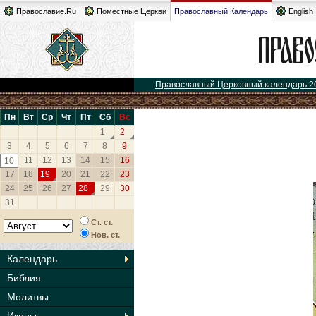
Православие.Ru
Поместные Церкви
Православный Календарь
English
Православный Церковный календарь 2
Пн
Вт
Ср
Чт
Пт
Сб
Вс
1
2
3
4
5
6
7
8
9
11
12
13
14
15
16
10
17
18
19
20
21
22
23
24
25
26
27
28
29
30
31
Ст. ст.
Нов. ст.
Календарь
Библия
Молитвы