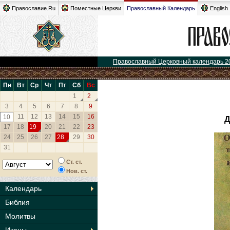
Православие.Ru
Поместные Церкви
Православный Календарь
English
Православный Церковный календарь 2
Пн
Вт
Ср
Чт
Пт
Сб
Вс
1
2
3
4
5
6
7
8
9
11
12
13
14
15
16
10
Д
17
18
19
20
21
22
23
24
25
26
27
28
29
30
31
Ст. ст.
Нов. ст.
Календарь
Библия
Молитвы