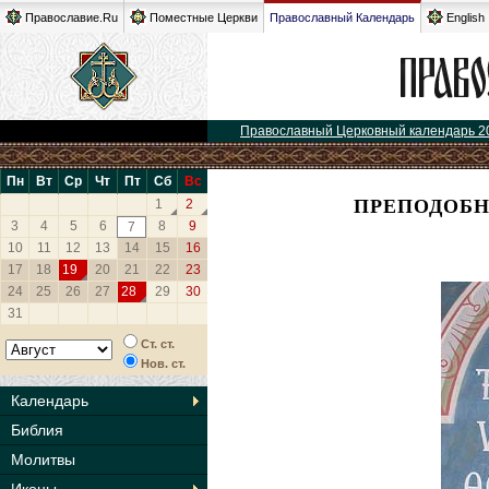
Православие.Ru
Поместные Церкви
Православный Календарь
English
Православный Церковный календарь 2
Пн
Вт
Ср
Чт
Пт
Сб
Вс
ПРЕПОДОБН
1
2
3
4
5
6
8
9
7
10
11
12
13
14
15
16
17
18
19
20
21
22
23
24
25
26
27
28
29
30
31
Ст. ст.
Нов. ст.
Календарь
Библия
Молитвы