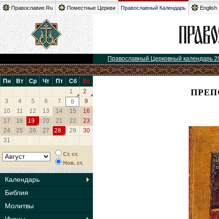
Православие.Ru
Поместные Церкви
Православный Календарь
English
Православный Церковный календарь 2
Пн
Вт
Ср
Чт
Пт
Сб
Вс
ПРЕП
1
2
3
4
5
6
7
9
8
10
11
12
13
14
15
16
17
18
19
20
21
22
23
24
25
26
27
28
29
30
31
Ст. ст.
Нов. ст.
Календарь
Библия
Молитвы