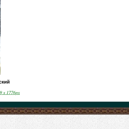
ский
9 x 1776px