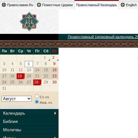
Православие.Ru
Поместные Церкви
Православный Календарь
English
Православный Церковный календарь 2
Пн
Вт
Ср
Чт
Пт
Сб
Вс
1
2
3
4
5
7
8
9
6
10
11
12
13
14
15
16
17
18
19
20
21
22
23
24
25
26
27
28
29
30
31
Ст. ст.
Нов. ст.
Календарь
Библия
Молитвы