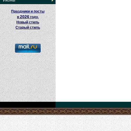
Иконы
Праздники и посты
2026
в
году.
Новый стиль
Старый стиль