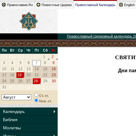
Православие.Ru
Поместные Церкви
Православный Календарь
English
Православный Церковный календарь 2
Пн
Вт
Ср
Чт
Пт
Сб
Вс
СВЯТИ
1
2
3
4
5
6
8
9
7
10
11
12
13
14
15
16
Дни па
17
18
19
20
21
22
23
24
25
26
27
28
29
30
31
Ст. ст.
Нов. ст.
Календарь
Библия
Молитвы