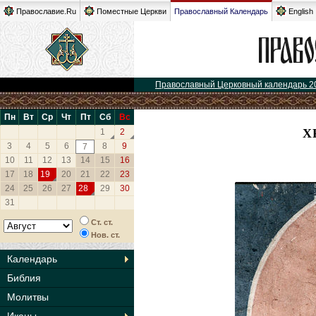
Православие.Ru
Поместные Церкви
Православный Календарь
English
Православный Церковный календарь 2
Пн
Вт
Ср
Чт
Пт
Сб
Вс
Х
1
2
3
4
5
6
8
9
7
10
11
12
13
14
15
16
17
18
19
20
21
22
23
24
25
26
27
28
29
30
31
Ст. ст.
Нов. ст.
Календарь
Библия
Молитвы