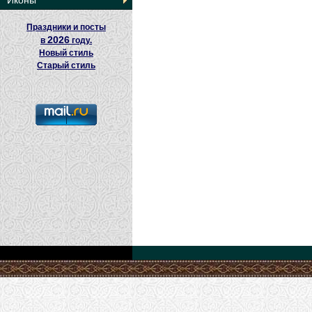
Иконы
Праздники и посты
2026
в
году.
Новый стиль
Старый стиль