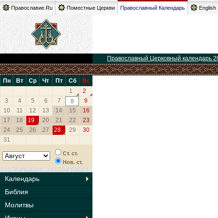
Православие.Ru
Поместные Церкви
Православный Календарь
English
Православный Церковный календарь 2
Пн
Вт
Ср
Чт
Пт
Сб
Вс
1
2
3
4
5
6
7
9
8
10
11
12
13
14
15
16
17
18
19
20
21
22
23
24
25
26
27
28
29
30
31
Ст. ст.
Нов. ст.
Календарь
Библия
Молитвы