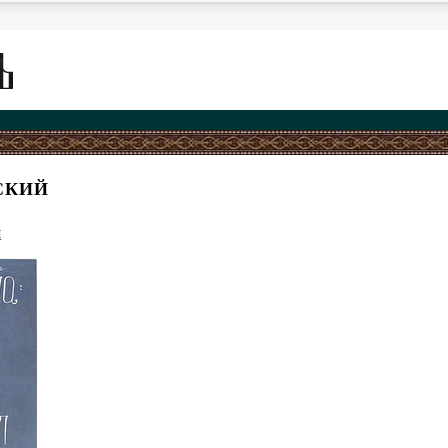
СКИЙ
я