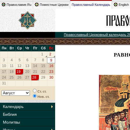
Православие.Ru
Поместные Церкви
Православный Календарь
English
Православный Церковный календарь 2
Пн
Вт
Ср
Чт
Пт
Сб
Вс
РАВН
1
2
3
4
5
6
7
8
9
10
11
12
13
14
15
16
17
18
19
20
21
22
23
24
25
26
27
28
29
30
31
Ст. ст.
Нов. ст.
Календарь
Библия
Молитвы