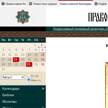
Православие.Ru
Поместные Церкви
Православный Календарь
English
Православный Церковный календарь 2
Пн
Вт
Ср
Чт
Пт
Сб
Вс
1
2
3
4
5
6
7
8
9
10
11
12
13
14
15
16
17
18
19
20
21
22
23
24
25
26
27
28
29
30
31
Ст. ст.
Нов. ст.
Календарь
Библия
Молитвы