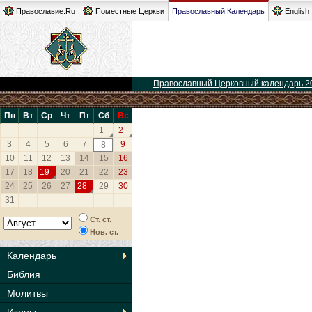
Православие.Ru
Поместные Церкви
Православный Календарь
English
Православный Церковный календарь 2
Пн
Вт
Ср
Чт
Пт
Сб
Вс
1
2
3
4
5
6
7
9
8
10
11
12
13
14
15
16
17
18
19
20
21
22
23
24
25
26
27
28
29
30
31
Ст. ст.
Нов. ст.
Календарь
Библия
Молитвы