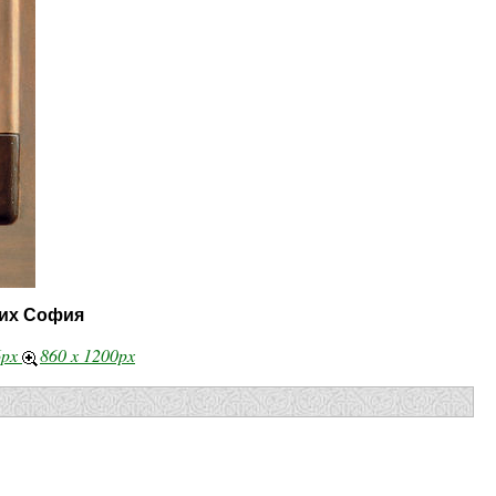
 их София
6px
860 x 1200px