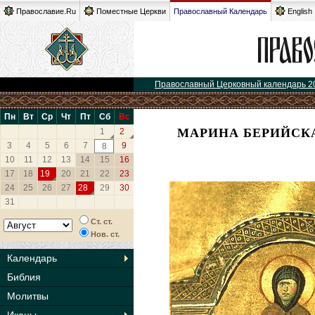
Православие.Ru
Поместные Церкви
Православный Календарь
English
Православный Церковный календарь 2
Пн
Вт
Ср
Чт
Пт
Сб
Вс
МАРИНА БЕРИЙСКА
1
2
3
4
5
6
7
9
8
10
11
12
13
14
15
16
17
18
19
20
21
22
23
24
25
26
27
28
29
30
31
Ст. ст.
Нов. ст.
Календарь
Библия
Молитвы