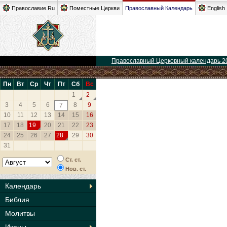
Православие.Ru
Поместные Церкви
Православный Календарь
English
Православный Церковный календарь 2
Пн
Вт
Ср
Чт
Пт
Сб
Вс
1
2
3
4
5
6
8
9
7
10
11
12
13
14
15
16
17
18
19
20
21
22
23
24
25
26
27
28
29
30
31
Ст. ст.
Нов. ст.
Календарь
Библия
Молитвы