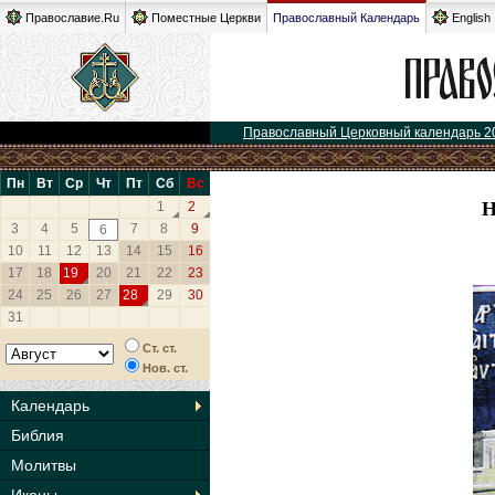
Православие.Ru
Поместные Церкви
Православный Календарь
English
Православный Церковный календарь 2
Пн
Вт
Ср
Чт
Пт
Сб
Вс
1
2
3
4
5
7
8
9
6
10
11
12
13
14
15
16
17
18
19
20
21
22
23
24
25
26
27
28
29
30
31
Ст. ст.
Нов. ст.
Календарь
Библия
Молитвы