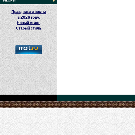
Иконы
Праздники и посты
2026
в
году.
Новый стиль
Старый стиль