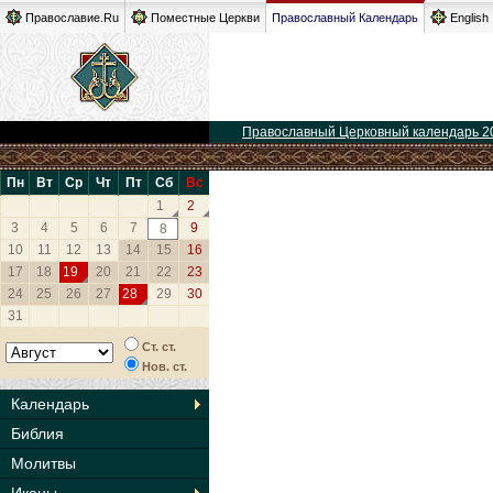
Православие.Ru
Поместные Церкви
Православный Календарь
English
Православный Церковный календарь 2
Пн
Вт
Ср
Чт
Пт
Сб
Вс
1
2
3
4
5
6
7
9
8
10
11
12
13
14
15
16
17
18
19
20
21
22
23
24
25
26
27
28
29
30
31
Ст. ст.
Нов. ст.
Календарь
Библия
Молитвы