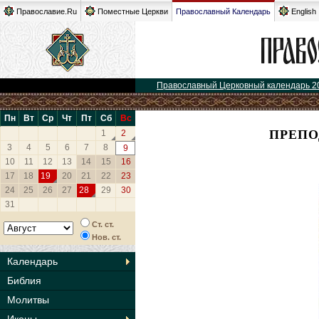
Православие.Ru
Поместные Церкви
Православный Календарь
English
Православный Церковный календарь 2
Пн
Вт
Ср
Чт
Пт
Сб
Вс
ПРЕПО
1
2
3
4
5
6
7
8
9
10
11
12
13
14
15
16
17
18
19
20
21
22
23
24
25
26
27
28
29
30
31
Ст. ст.
Нов. ст.
Календарь
Библия
Молитвы