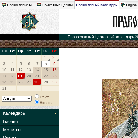
Православие.Ru
Поместные Церкви
Православный Календарь
English
Православный Церковный календарь 2
Пн
Вт
Ср
Чт
Пт
Сб
Вс
1
2
3
4
5
6
7
9
8
10
11
12
13
14
15
16
17
18
19
20
21
22
23
24
25
26
27
28
29
30
31
Ст. ст.
Нов. ст.
Календарь
Библия
Молитвы