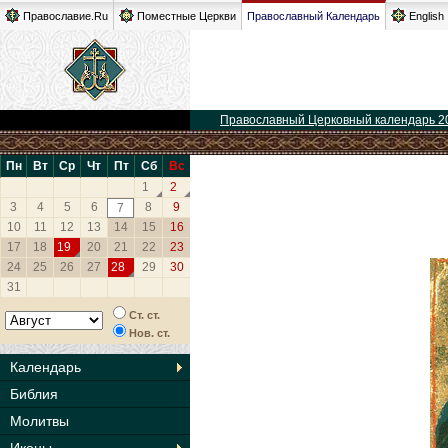
Православие.Ru
Поместные Церкви
Православный Календарь
English
Православный Церковный календарь 2
Пн
Вт
Ср
Чт
Пт
Сб
Вс
1
2
3
4
5
6
8
9
7
10
11
12
13
14
15
16
17
18
19
20
21
22
23
24
25
26
27
28
29
30
31
Ст. ст.
Нов. ст.
Календарь
Библия
Молитвы