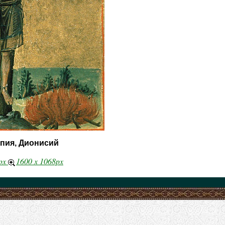
ппия, Дионисий
1px
1600 x 1068px