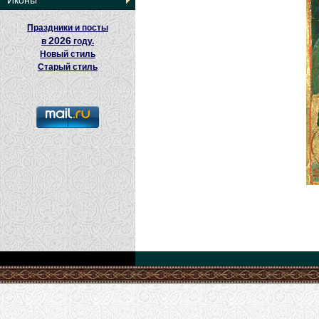
Иконы
Праздники и посты
2026
в
году.
Новый стиль
Старый стиль