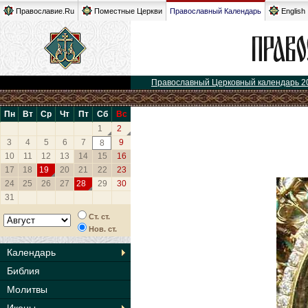
Православие.Ru
Поместные Церкви
Православный Календарь
English
Православный Церковный календарь 2
Пн
Вт
Ср
Чт
Пт
Сб
Вс
1
2
3
4
5
6
7
9
8
10
11
12
13
14
15
16
17
18
19
20
21
22
23
24
25
26
27
28
29
30
31
Ст. ст.
Нов. ст.
Календарь
Библия
Молитвы