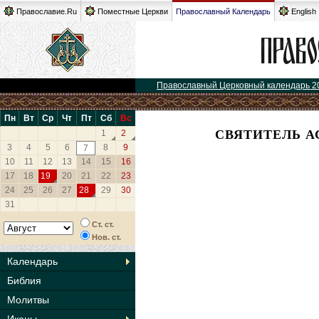
Православие.Ru
Поместные Церкви
Православный Календарь
English
Православный Церковный календарь 2
Пн
Вт
Ср
Чт
Пт
Сб
Вс
СВЯТИТЕЛЬ А
1
2
3
4
5
6
8
9
7
10
11
12
13
14
15
16
17
18
19
20
21
22
23
24
25
26
27
28
29
30
31
Ст. ст.
Нов. ст.
Календарь
Библия
Молитвы