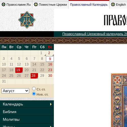
Православие.Ru
Поместные Церкви
Православный Календарь
English
Православный Церковный календарь 2
Пн
Вт
Ср
Чт
Пт
Сб
Вс
1
2
3
4
5
6
7
8
9
10
11
12
13
14
15
16
17
18
19
20
21
22
23
24
25
26
27
28
29
30
31
Ст. ст.
Нов. ст.
Календарь
Библия
Молитвы