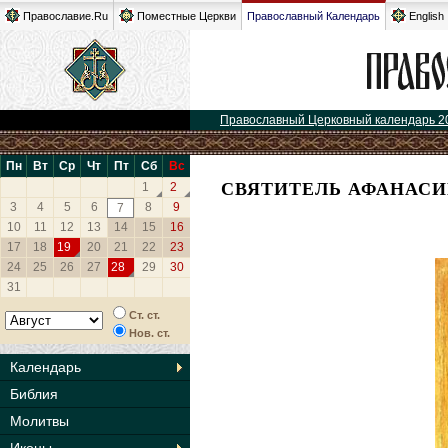
Православие.Ru
Поместные Церкви
Православный Календарь
English
Православный Церковный календарь 2
Пн
Вт
Ср
Чт
Пт
Сб
Вс
СВЯТИТЕЛЬ АФАНАСИ
1
2
3
4
5
6
8
9
7
10
11
12
13
14
15
16
17
18
19
20
21
22
23
24
25
26
27
28
29
30
31
Ст. ст.
Нов. ст.
Календарь
Библия
Молитвы