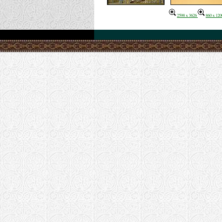
2598 x 3626
860 x 120