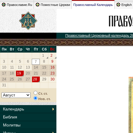
Православие.Ru
Поместные Церкви
Православный Календарь
English
Православный Церковный календарь 2
Пн
Вт
Ср
Чт
Пт
Сб
Вс
1
2
3
4
5
6
8
9
7
10
11
12
13
14
15
16
17
18
19
20
21
22
23
24
25
26
27
28
29
30
31
Ст. ст.
Нов. ст.
Календарь
Библия
Молитвы