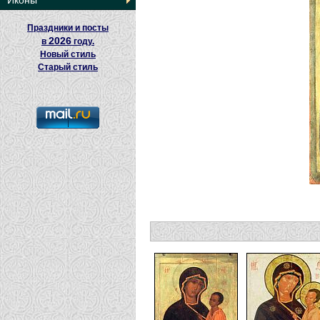
Иконы
Праздники и посты
2026
в
году.
Новый стиль
Старый стиль