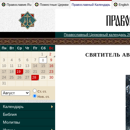
Православие.Ru
Поместные Церкви
Православный Календарь
English
Православный Церковный календарь 2
Пн
Вт
Ср
Чт
Пт
Сб
Вс
СВЯТИТЕЛЬ А
1
2
3
4
5
6
7
9
8
10
11
12
13
14
15
16
17
18
19
20
21
22
23
24
25
26
27
28
29
30
31
Ст. ст.
Нов. ст.
Календарь
Библия
Молитвы