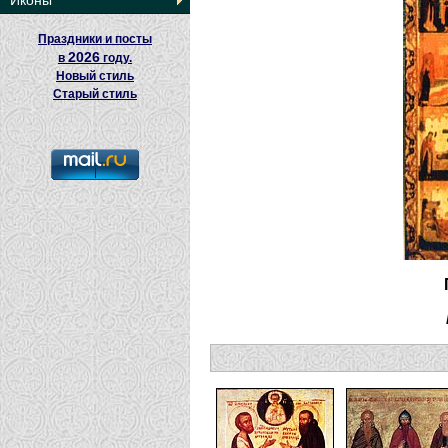
Иконы
Праздники и посты
2026
в
году.
Новый стиль
Старый стиль