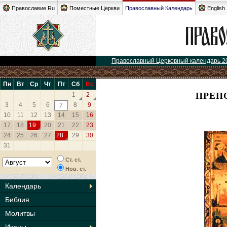
Православие.Ru
Поместные Церкви
Православный Календарь
English
Православный Церковный календарь 2
Пн
Вт
Ср
Чт
Пт
Сб
Вс
ПРЕП
1
2
3
4
5
6
8
9
7
10
11
12
13
14
15
16
17
18
19
20
21
22
23
24
25
26
27
28
29
30
31
Ст. ст.
Нов. ст.
Календарь
Библия
Молитвы