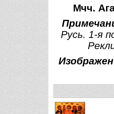
Мчч. Аг
Примечан
Русь. 1-я п
Рекли
Изображен