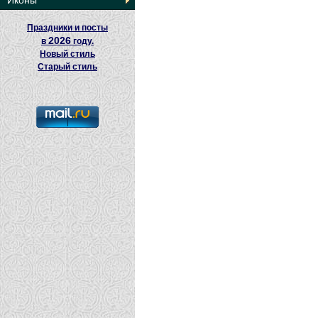
Иконы
Праздники и посты
2026
в
году.
Новый стиль
Старый стиль