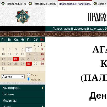
Православие.Ru
Поместные Церкви
Православный Календарь
English
Православный Церковный календарь 2
Пн
Вт
Ср
Чт
Пт
Сб
Вс
АГ
1
2
3
4
5
6
8
9
7
10
11
12
13
14
15
16
17
18
19
20
21
22
23
24
25
26
27
28
29
30
31
(ПАЛ
Ст. ст.
Нов. ст.
Календарь
Ден
Библия
Молитвы