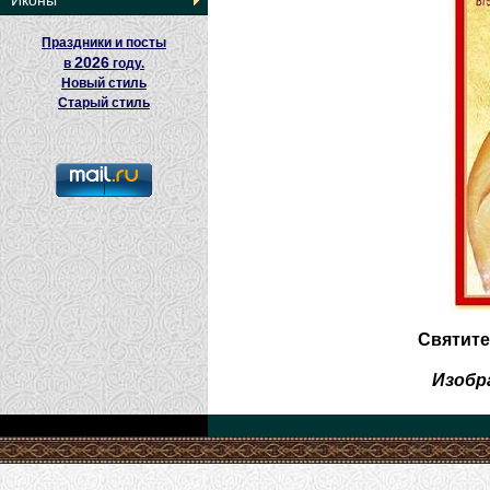
Иконы
Праздники и посты
2026
в
году.
Новый стиль
Старый стиль
Святите
Изобр