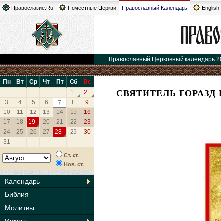
Православие.Ru
Поместные Церкви
Православный Календарь
English
Православный Церковный календарь 2
Пн
Вт
Ср
Чт
Пт
Сб
Вс
СВЯТИТЕЛЬ ГОРАЗД
1
2
3
4
5
6
8
9
7
10
11
12
13
14
15
16
17
18
19
20
21
22
23
24
25
26
27
28
29
30
31
Ст. ст.
Нов. ст.
Календарь
Библия
Молитвы